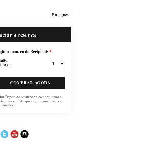
Português
niciar a reserva
gite o número de Recipients
*
ulto
$70,00
COMPRAR AGORA
ta:
Depois de confirmar a compra, iremos
viar um email de aprovação e um link para o
u voucher..