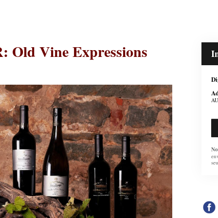
Old Vine Expressions
I
Di
Ad
AU
No
en
se